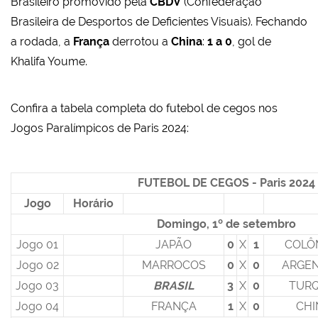
Brasileiro promovido pela
CBDV
(Confederação
Brasileira de Desportos de Deficientes Visuais). Fechando
a rodada, a
França
derrotou a
China
:
1 a 0
, gol de
Khalifa Youme.
Confira a tabela completa do futebol de cegos nos
Jogos Paralímpicos de Paris 2024:
FUTEBOL DE CEGOS - Paris 2024
Jogo
Horário
Domingo, 1º de setembro
Jogo 01
JAPÃO
0
X
1
COLÔ
Jogo 02
MARROCOS
0
X
0
ARGEN
Jogo 03
BRASIL
3
X
0
TURQ
Jogo 04
FRANÇA
1
X
0
CHI