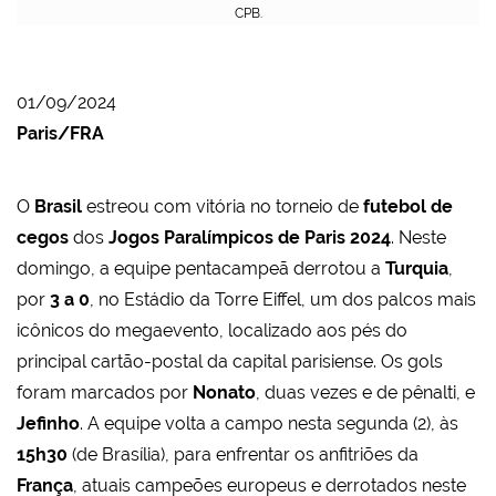
CPB.
01/09/2024
Paris/FRA
O
Brasil
estreou com vitória no torneio de
futebol de
cegos
dos
Jogos Paralímpicos de Paris 2024
. Neste
domingo, a equipe pentacampeã derrotou a
Turquia
,
por
3
a
0
, no Estádio da Torre Eiffel, um dos palcos mais
icônicos do megaevento, localizado aos pés do
principal cartão-postal da capital parisiense. Os gols
foram marcados por
Nonato
, duas vezes e de pênalti, e
Jefinho
. A equipe volta a campo nesta segunda (2), às
15h30
(de Brasília), para enfrentar os anfitriões da
França
, atuais campeões europeus e derrotados neste