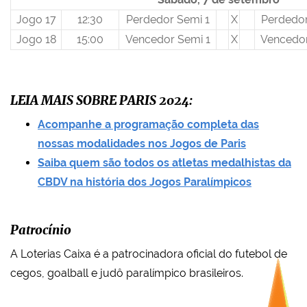
Jogo 17
12:30
Perdedor Semi 1
X
Perdedor
Jogo 18
15:00
Vencedor Semi 1
X
Vencedor
LEIA MAIS SOBRE PARIS 2024:
Acompanhe a programação completa das
nossas modalidades nos Jogos de Paris
Saiba quem são todos os atletas medalhistas da
CBDV na história dos Jogos Paralímpicos
Patrocínio
A Loterias Caixa é a patrocinadora oficial do futebol de
cegos, goalball e judô paralímpico brasileiros.