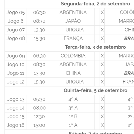
Segunda-feira, 2 de setembro
Jogo 05
06:30
ARGENTINA
X
COLÔ
Jogo 6
08:30
JAPÃO
X
MARR
Jogo 07
13:30
TURQUIA
X
CHI
Jogo 08
15:30
FRANÇA
X
BRA
Terça-feira, 3 de setembro
Jogo 09
06:30
COLÔMBIA
X
MARR
Jogo 10
08:30
ARGENTINA
X
JAP
Jogo 11
13:30
CHINA
X
BRA
Jogo 12
15:30
TURQUIA
X
FRA
Quinta-feira, 5 de setembro
Jogo 13
05:30
4º A
X
4º
Jogo 14
08:00
3º A
X
3º
Jogo 15
12:30
1º B
X
2º
Jogo 16
15:00
1º A
X
2º
Sábado, 7 de setembro