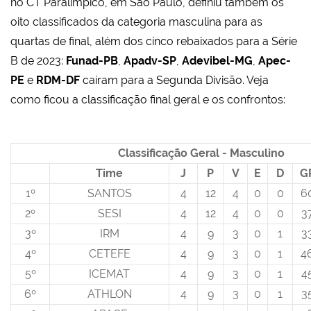
no CT Paralímpico, em São Paulo, definiu também os
oito classificados da categoria masculina para as
quartas de final, além dos cinco rebaixados para a Série
B de 2023:
Funad-PB
,
Apadv-SP
,
Adevibel-MG
,
Apec-
PE
e
RDM-DF
caíram para a Segunda Divisão. Veja
como ficou a classificação final geral e os confrontos:
Classificação Geral - Masculino
Time
J
P
V
E
D
G
1º
SANTOS
4
12
4
0
0
6
2º
SESI
4
12
4
0
0
3
3º
IRM
4
9
3
0
1
3
4º
CETEFE
4
9
3
0
1
4
5º
ICEMAT
4
9
3
0
1
4
6º
ATHLON
4
9
3
0
1
3