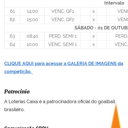
Intervalo
61
14:00
VENC. QF1
x
VENC
62
15:00
VENC. QF2
x
VENC
SÁBADO - 01 DE OUTUB
63
08:40
PERD. SEMI 1
x
PERD.
64
10:00
VENC. SEMI 1
x
VENC.
CLIQUE AQUI para acessar a GALERIA DE IMAGENS da
competição.
Patrocínio
A Loterias Caixa é a patrocinadora oficial do goalball
brasileiro.