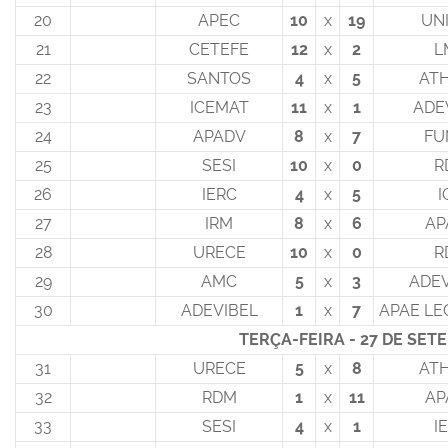
20
APEC
10
x
19
UN
21
CETEFE
12
x
2
L
22
SANTOS
4
x
5
AT
23
ICEMAT
11
x
1
ADE
24
APADV
8
x
7
FU
25
SESI
10
x
0
R
26
IERC
4
x
5
I
27
IRM
8
x
6
AP
28
URECE
10
x
0
R
29
AMC
5
x
3
ADE
30
ADEVIBEL
1
x
7
APAE LE
TERÇA-FEIRA - 27 DE SET
31
URECE
5
x
8
AT
32
RDM
1
x
11
AP
33
SESI
4
x
1
I