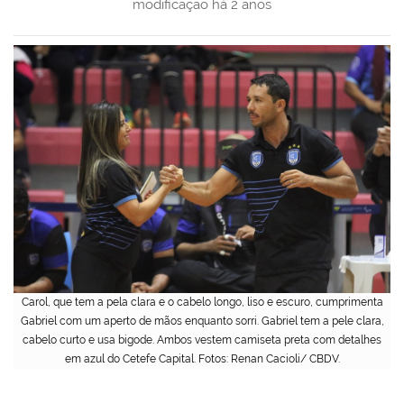
modificação
há 2 anos
Carol, que tem a pela clara e o cabelo longo, liso e escuro, cumprimenta
Gabriel com um aperto de mãos enquanto sorri. Gabriel tem a pele clara,
cabelo curto e usa bigode. Ambos vestem camiseta preta com detalhes
em azul do Cetefe Capital. Fotos: Renan Cacioli/ CBDV.