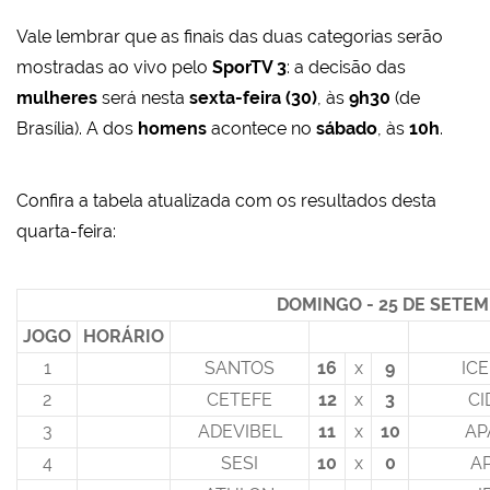
Vale lembrar que as finais das duas categorias serão
mostradas ao vivo pelo
SporTV 3
: a decisão das
mulheres
será nesta
sexta-feira (30)
, às
9h30
(de
Brasília). A dos
homens
acontece no
sábado
, às
10h
.
Confira a tabela atualizada com os resultados desta
quarta-feira:
DOMINGO - 25 DE SETEM
JOGO
HORÁRIO
1
SANTOS
16
x
9
IC
2
CETEFE
12
x
3
CI
3
ADEVIBEL
11
x
10
AP
4
SESI
10
x
0
A