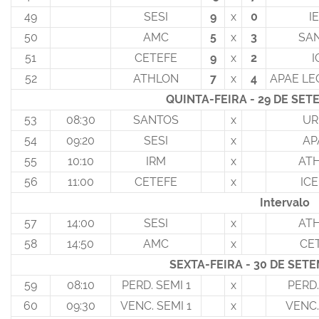
49
SESI
9
x
0
I
50
AMC
5
x
3
SA
51
CETEFE
9
x
2
I
52
ATHLON
7
x
4
APAE LE
QUINTA-FEIRA - 29 DE SE
53
08:30
SANTOS
x
UR
54
09:20
SESI
x
AP
55
10:10
IRM
x
AT
56
11:00
CETEFE
x
IC
Intervalo
57
14:00
SESI
x
AT
58
14:50
AMC
x
CE
SEXTA-FEIRA - 30 DE SET
59
08:10
PERD. SEMI 1
x
PERD.
60
09:30
VENC. SEMI 1
x
VENC.