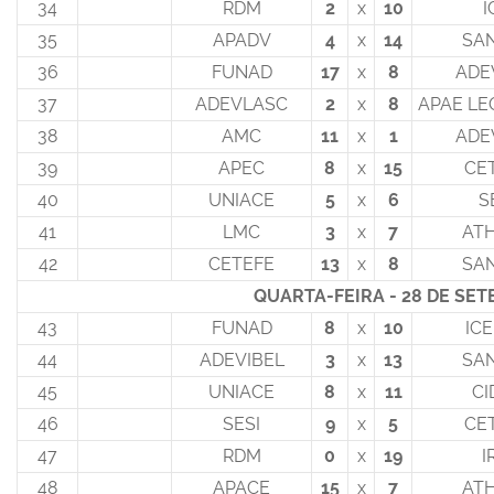
34
RDM
2
x
10
I
35
APADV
4
x
14
SA
36
FUNAD
17
x
8
ADE
37
ADEVLASC
2
x
8
APAE LE
38
AMC
11
x
1
ADE
39
APEC
8
x
15
CE
40
UNIACE
5
x
6
S
41
LMC
3
x
7
AT
42
CETEFE
13
x
8
SA
QUARTA-FEIRA - 28 DE SE
43
FUNAD
8
x
10
IC
44
ADEVIBEL
3
x
13
SA
45
UNIACE
8
x
11
CI
46
SESI
9
x
5
CE
47
RDM
0
x
19
I
48
APACE
15
x
7
AT