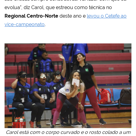
evolua", diz Carol, que estreou como técnica no
Regional Centro-Norte
deste ano e
levou o Cetefe ao
vice-campeonato
.
Carol está com o corpo curvado e o rosto colado a um