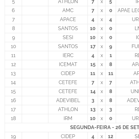
5
ATHLON
7
x
5
I
6
AMC
7
x
0
APAE LE
7
APACE
4
x
4
UR
8
SANTOS
10
x
0
L
9
SESI
10
x
0
I
10
SANTOS
17
x
9
FU
11
IERC
4
x
1
R
12
ICEMAT
15
x
8
AP
13
CIDEP
11
x
11
A
14
CETEFE
7
x
7
AT
15
CETEFE
14
x
8
UN
16
ADEVIBEL
3
x
8
ADE
17
ATHLON
13
x
3
R
18
IRM
10
x
0
UR
SEGUNDA-FEIRA - 26 DE SE
19
CIDEP
4
x
12
S