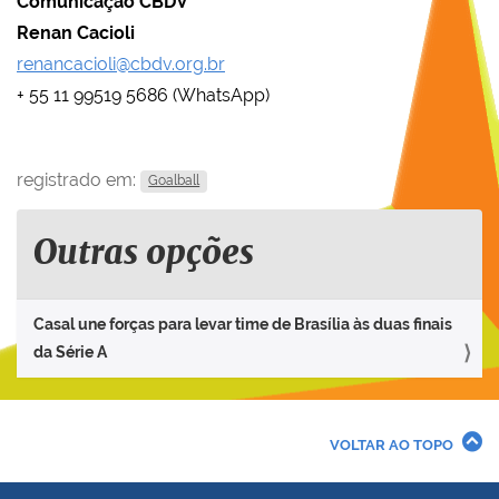
Comunicação CBDV
Renan Cacioli
renancacioli@cbdv.org.br
+ 55 11 99519 5686 (WhatsApp)
registrado em:
Goalball
Outras opções
Casal une forças para levar time de Brasília às duas finais
da Série A
VOLTAR AO TOPO