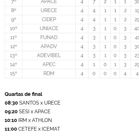
7º
APACE
4
7
2
1
1
3
8º
URECE
4
4
1
1
2
1
9º
CIDEP
4
4
1
1
2
2
10º
UNIACE
4
3
1
0
3
4
11º
FUNAD
4
3
1
0
3
4
12º
APADV
4
3
1
0
3
3
13º
ADEVIBEL
4
3
1
0
3
2
14º
APEC
4
1
0
1
3
2
15º
RDM
4
0
0
0
4
4
Quartas de final
08:30
SANTOS x URECE
09:20
SESI x APACE
10:10
IRM x ATHLON
11:00
CETEFE x ICEMAT