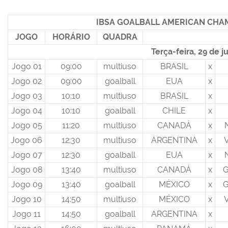
IBSA GOALBALL AMERICAN CHAM
JOGO
HORÁRIO
QUADRA
Terça-feira, 29 de j
Jogo 01
09:00
multiuso
BRASIL
x
Jogo 02
09:00
goalball
EUA
x
Jogo 03
10:10
multiuso
BRASIL
x
Jogo 04
10:10
goalball
CHILE
x
Jogo 05
11:20
multiuso
CANADÁ
x
Jogo 06
12:30
multiuso
ARGENTINA
x
Jogo 07
12:30
goalball
EUA
x
Jogo 08
13:40
multiuso
CANADÁ
x
Jogo 09
13:40
goalball
MÉXICO
x
Jogo 10
14:50
multiuso
MÉXICO
x
Jogo 11
14:50
goalball
ARGENTINA
x