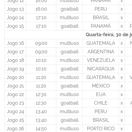
Jogo 12
16:00
multiuso
PANAMÁ
x
Jogo 13
16:00
goalball
PERU
x
Jogo 14
17:10
multiuso
BRASIL
x
Jogo 15
17:10
goalball
PANAMÁ
x
Quarta-feira, 30 de 
Jogo 16
09:00
multiuso
GUATEMALA
x
Jogo 17
09:00
goalball
ARGENTINA
x
Jogo 18
10:10
multiuso
VENEZUELA
x
Jogo 19
10:10
goalball
NICARÁGUA
x
Jogo 20
11:20
multiuso
GUATEMALA
x
Jogo 21
11:20
goalball
MÉXICO
x
Jogo 22
12:30
multiuso
EUA
x
Jogo 23
12:30
goalball
CHILE
x
Jogo 24
13:40
multiuso
PERU
x
Jogo 25
13:40
goalball
BRASIL
x
Jogo 26
14:50
multiuso
PORTO RICO
x