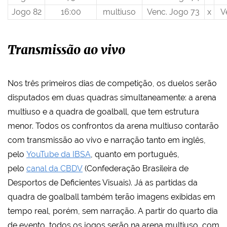
Jogo 82
16:00
multiuso
Venc. Jogo 73
x
V
Transmissão ao vivo
Nos três primeiros dias de competição, os duelos serão
disputados em duas quadras simultaneamente: a arena
multiuso e a quadra de goalball, que tem estrutura
menor. Todos os confrontos da arena multiuso contarão
com transmissão ao vivo e narração tanto em inglês,
pelo
YouTube da IBSA
, quanto em português,
pelo
canal da CBDV
(Confederação Brasileira de
Desportos de Deficientes Visuais). Já as partidas da
quadra de goalball também terão imagens exibidas em
tempo real, porém, sem narração. A partir do quarto dia
de evento, todos os jogos serão na arena multiuso, com