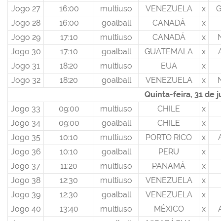
Jogo 27
16:00
multiuso
VENEZUELA
x
Jogo 28
16:00
goalball
CANADÁ
x
Jogo 29
17:10
multiuso
CANADÁ
x
Jogo 30
17:10
goalball
GUATEMALA
x
Jogo 31
18:20
multiuso
EUA
x
Jogo 32
18:20
goalball
VENEZUELA
x
Quinta-feira, 31 de j
Jogo 33
09:00
multiuso
CHILE
x
Jogo 34
09:00
goalball
CHILE
x
Jogo 35
10:10
multiuso
PORTO RICO
x
Jogo 36
10:10
goalball
PERU
x
Jogo 37
11:20
multiuso
PANAMÁ
x
Jogo 38
12:30
multiuso
VENEZUELA
x
Jogo 39
12:30
goalball
VENEZUELA
x
Jogo 40
13:40
multiuso
MÉXICO
x