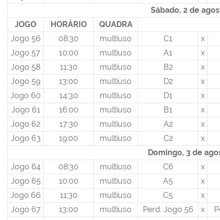
Sábado, 2 de agos
JOGO
HORÁRIO
QUADRA
Jogo 56
08:30
multiuso
C1
x
Jogo 57
10:00
multiuso
A1
x
Jogo 58
11:30
multiuso
B2
x
Jogo 59
13:00
multiuso
D2
x
Jogo 60
14:30
multiuso
D1
x
Jogo 61
16:00
multiuso
B1
x
Jogo 62
17:30
multiuso
A2
x
Jogo 63
19:00
multiuso
C2
x
Domingo, 3 de ago
Jogo 64
08:30
multiuso
C6
x
Jogo 65
10:00
multiuso
A5
x
Jogo 66
11:30
multiuso
C5
x
Jogo 67
13:00
multiuso
Perd. Jogo 56
x
P