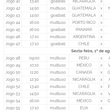
Jogo 41
13:40
goalball
NICARÁGUA
x
Jogo 42
14:50
multiuso
GUATEMALA
x
Jogo 43
14:50
goalball
GUATEMALA
x
Jogo 44
16:00
multiuso
PORTO RICO
x
Jogo 45
16:00
goalball
PANAMÁ
x
Jogo 46
17:10
multiuso
ARGENTINA
x
Jogo 47
17:10
goalball
CHILE
x
Sexta-feira, 1º de a
Jogo 48
09:00
multiuso
PERU
x
Jogo 49
10:10
multiuso
MÉXICO
x
Jogo 50
11:20
multiuso
CANADÁ
x
Jogo 51
12:30
multiuso
NICARÁGUA
x
Jogo 52
13:40
multiuso
CHILE
x
Jogo 53
14:50
multiuso
NICARÁGUA
x
Jogo 54
16:00
multiuso
MÉXICO
x
Jogo 55
17:10
multiuso
EUA
x