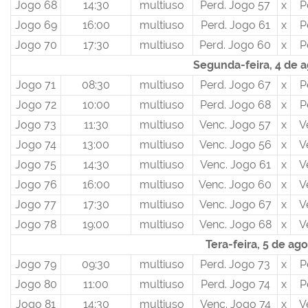
Jogo 68
14:30
multiuso
Perd. Jogo 57
x
P
Jogo 69
16:00
multiuso
Perd. Jogo 61
x
P
Jogo 70
17:30
multiuso
Perd. Jogo 60
x
P
Segunda-feira, 4 de 
Jogo 71
08:30
multiuso
Perd. Jogo 67
x
P
Jogo 72
10:00
multiuso
Perd. Jogo 68
x
P
Jogo 73
11:30
multiuso
Venc. Jogo 57
x
V
Jogo 74
13:00
multiuso
Venc. Jogo 56
x
V
Jogo 75
14:30
multiuso
Venc. Jogo 61
x
V
Jogo 76
16:00
multiuso
Venc. Jogo 60
x
V
Jogo 77
17:30
multiuso
Venc. Jogo 67
x
V
Jogo 78
19:00
multiuso
Venc. Jogo 68
x
V
Tera-feira, 5 de ag
Jogo 79
09:30
multiuso
Perd. Jogo 73
x
P
Jogo 80
11:00
multiuso
Perd. Jogo 74
x
P
Jogo 81
14:30
multiuso
Venc. Jogo 74
x
V