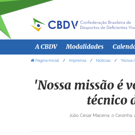
N
A CBDV
Modalidades
Calend
a
v
V
Página Inicial
Imprensa
Notícias
'Nossa 
o
e
c
g
ê
'Nossa missão é v
a
e
ç
s
técnico 
ã
t
á
o
Júlio César Macena, o Cesinha, 
a
q
u