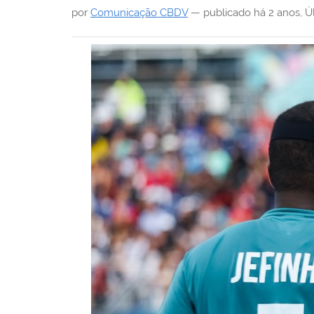
i
por
Comunicação CBDV
—
publicado
há 2 anos
,
Ú
: