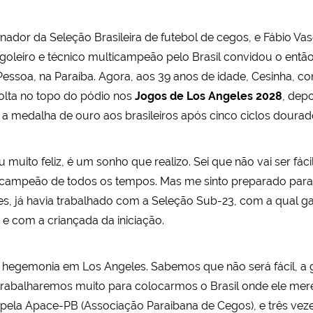
einador da Seleção Brasileira de futebol de cegos, e Fábio V
leiro e técnico multicampeão pelo Brasil convidou o então ex
ssoa, na Paraíba. Agora, aos 39 anos de idade, Cesinha, c
 volta no topo do pódio nos
Jogos de Los Angeles 2028
, dep
m a medalha de ouro aos brasileiros após cinco ciclos doura
muito feliz, é um sonho que realizo. Sei que não vai ser fác
campeão de todos os tempos. Mas me sinto preparado para e
, já havia trabalhado com a Seleção Sub-23, com a qual ga
, e com a criançada da iniciação.
a hegemonia em Los Angeles. Sabemos que não será fácil, a g
rabalharemos muito para colocarmos o Brasil onde ele merec
2, pela Apace-PB (Associação Paraibana de Cegos), e três ve