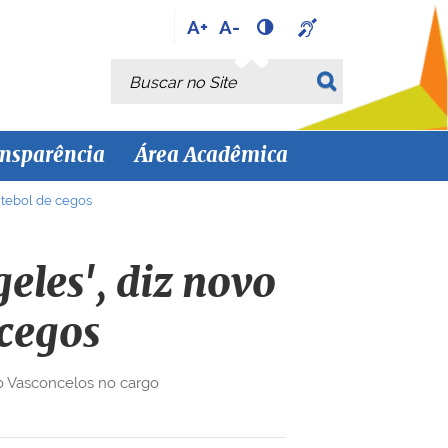
A+
A-
Busca
Busca Avançada…
nsparência
Área Acadêmica
utebol de cegos
eles', diz novo
 cegos
io Vasconcelos no cargo