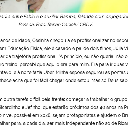
uadra entre Fábio e o auxiliar Bamba, falando com os jogado
Pessoa. Foto: Renan Cacioli/ CBDV.
anos de idade, Cesinha chegou a se profissionalizar no espo
ducação Física, ele é casado e pai de dois filhos, Júlia Vitór
alar da trajetória profissional. "A princípio, eu não queria, 
ro treino, percebi que aquilo era para mim. Era para ir duas 
ntavo, e à noite fazia Uber. Minha esposa segurou as pontas 
ece acha que foi fácil chegar onde estou. Mas só Deus sabe 
 outra tarefa difícil pela frente: começar a trabalhar o gr
icardinho e Jefinho, que estarão próximos dos 40 anos na 
 nível possível em 2028, sejam protagonistas e ajudem o Bras
lhar para, a cada dia, ser mais independente não só de Rica