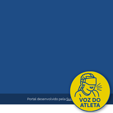
Portal desenvolvido pela
Superatletas