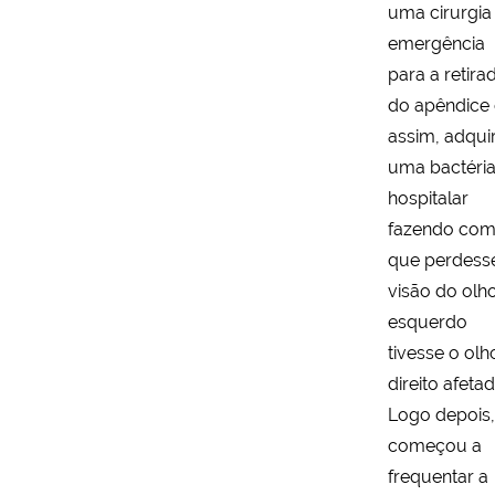
uma cirurgia
emergência
para a retira
do apêndice 
assim, adqui
uma bactéri
hospitalar
fazendo co
que perdess
visão do olh
esquerdo
tivesse o olh
direito afetad
Logo depois,
começou a
frequentar a