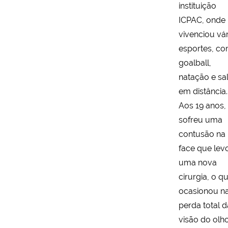
instituição
ICPAC, onde
vivenciou vá
esportes, c
goalball,
natação e sa
em distância.
Aos 19 anos,
sofreu uma
contusão na
face que lev
uma nova
cirurgia, o q
ocasionou n
perda total d
visão do olh