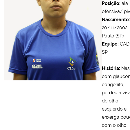
Posição:
ala
ofensiva/ pi
Nascimento:
20/11/2002,
Paulo (SP)
Equipe:
CAD
SP
História:
Nas
com glauco
congênito,
perdeu a vis
do olho
esquerdo e
enxerga pou
com o olho