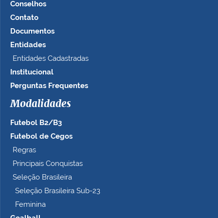
e
Conselhos
m
Contato
n
Documentos
o
t
Entidades
a
Entidades Cadastradas
m
Institucional
a
n
Perguntas Frequentes
h
Modalidades
o
c
Futebol B2/B3
o
m
Futebol de Cegos
p
Regras
l
Principais Conquistas
e
t
Seleção Brasileira
o
Seleção Brasileira Sub-23
…
Feminina