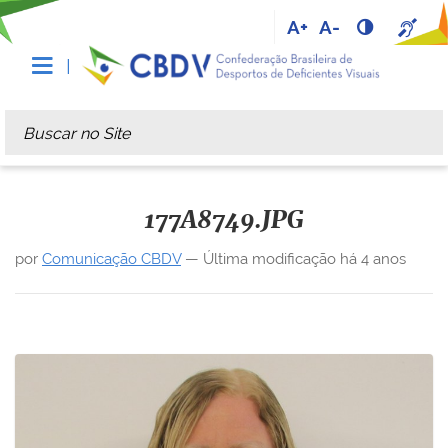
A+
A-
Busca
Busca Avançada…
177A8749.JPG
por
Comunicação CBDV
—
Última modificação
há 4 anos