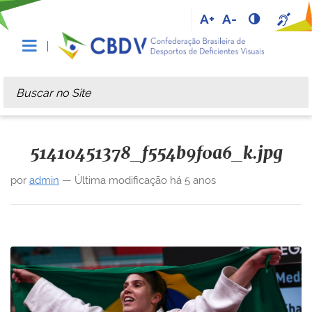
A+
A-
Busca
Busca Avançada…
51410451378_f554b9f0a6_k.jpg
por
admin
—
Última modificação
há 5 anos