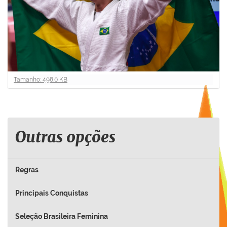
C
Tamanho: 498.0 KB
l
i
q
u
e
Outras opções
p
a
r
Regras
a
v
Principais Conquistas
e
r
Seleção Brasileira Feminina
a