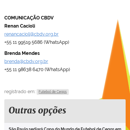
COMUNICAÇÃO CBDV
Renan Cacioli
renancacioli@cbdv.org.br
+55 11 99519 5686 (WhatsApp)
Brenda Mendes
brenda@cbdv.org.br
+55 11 98638 6470 (WhatsApp)
registrado em:
Futebol de Cegos
Outras opções
São Paulo sediará Copa do Mundo de Futebol de Cegos em