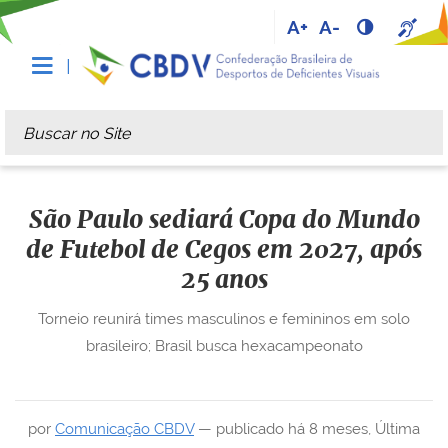
A+
A-
Busca
Busca Avançada…
São Paulo sediará Copa do Mundo
de Futebol de Cegos em 2027, após
25 anos
Torneio reunirá times masculinos e femininos em solo
brasileiro; Brasil busca hexacampeonato
por
Comunicação CBDV
—
publicado
há 8 meses
,
Última