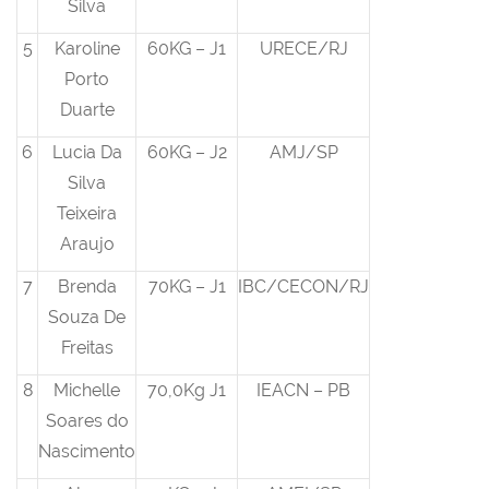
Silva
5
Karoline
60KG – J1
URECE/RJ
Porto
Duarte
6
Lucia Da
60KG – J2
AMJ/SP
Silva
Teixeira
Araujo
7
Brenda
70KG – J1
IBC/CECON/RJ
Souza De
Freitas
8
Michelle
70,0Kg J1
IEACN – PB
Soares do
Nascimento