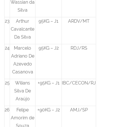
Wassian da
Silva
23
Arthur
95KG – J1
ARDV/MT
Cavalcante
Da Silva
24
Marcelo
95KG – J2
RDJ/RS
Adriano De
Azevedo
Casanova
25
Wilians
+95KG – J1
IBC/CECON/RJ
Silva De
Araújo
26
Felipe
+90KG – J2
AMJ/SP
Amorim de
Souza