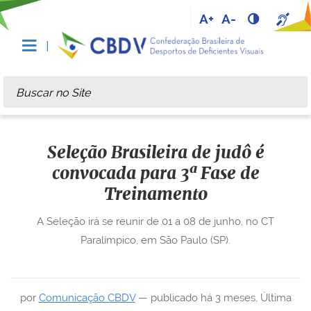
A+
A-
Busca
Busca Avançada…
Seleção Brasileira de judô é
convocada para 3ª Fase de
Treinamento
A Seleção irá se reunir de 01 a 08 de junho, no CT
Paralímpico, em São Paulo (SP).
por
Comunicação CBDV
—
publicado
há 3 meses
,
Última