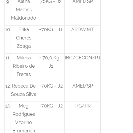
9
Alana
70KG – J2
AMEI/SP
Martins
Maldonado
10
Erika
+70KG – J1
ARDV/MT
Cheres
Zoaga
11
Milena
+ 70,0 Kg -
IBC/CECON/RJ
Ribeiro de
J1
Freitas
12
Rebeca De
+70KG – J2
AMEI/SP
Souza Silva
13
Meg
+70KG – J2
ITG/PR
Rodrigues
Vitorino
Emmerich