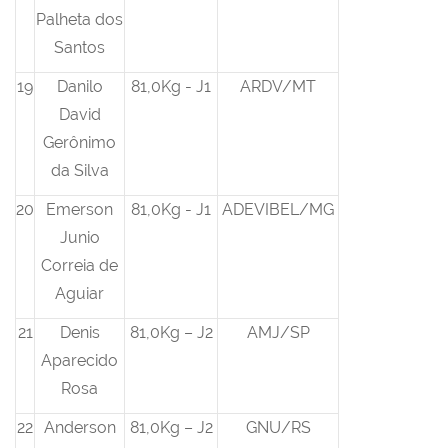
Palheta dos
Santos
19
Danilo
81,0Kg - J1
ARDV/MT
David
Gerônimo
da Silva
20
Emerson
81,0Kg - J1
ADEVIBEL/MG
Junio
Correia de
Aguiar
21
Denis
81,0Kg – J2
AMJ/SP
Aparecido
Rosa
22
Anderson
81,0Kg – J2
GNU/RS