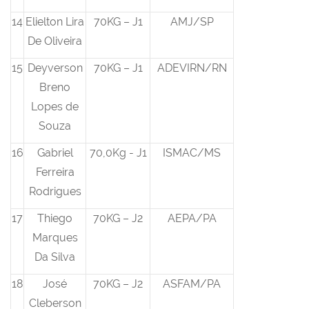
14
Elielton Lira
70KG – J1
AMJ/SP
De Oliveira
15
Deyverson
70KG – J1
ADEVIRN/RN
Breno
Lopes de
Souza
16
Gabriel
70,0Kg - J1
ISMAC/MS
Ferreira
Rodrigues
17
Thiego
70KG – J2
AEPA/PA
Marques
Da Silva
18
José
70KG – J2
ASFAM/PA
Cleberson