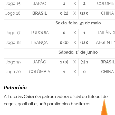
Jogo 15
JAPÃO
1
X
2
COLÔMB
Jogo 16
BRASIL
0 (1)
X
(2) 0
CHINA
Sexta-feira, 31 de maio
Jogo 17
TURQUIA
0
X
1
TAILÂND
Jogo 18
FRANÇA
0 (0)
X
(1) 0
ARGENTI
Sábado, 1º de junho
Jogo 19
JAPÃO
1 (0)
X
(1) 1
BRASIL
Jogo 20
COLÔMBIA
1
X
0
CHINA
Patrocínio
A Loterias Caixa é a patrocinadora oficial do futebol de
cegos, goalball e judô paralímpico brasileiros.