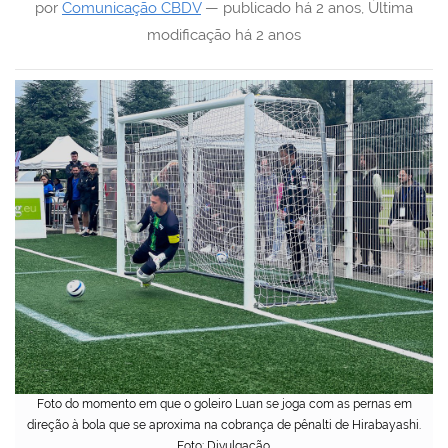
por
Comunicação CBDV
—
publicado
há 2 anos
,
Última
modificação
há 2 anos
Foto do momento em que o goleiro Luan se joga com as pernas em
direção à bola que se aproxima na cobrança de pênalti de Hirabayashi.
Foto: Divulgação.