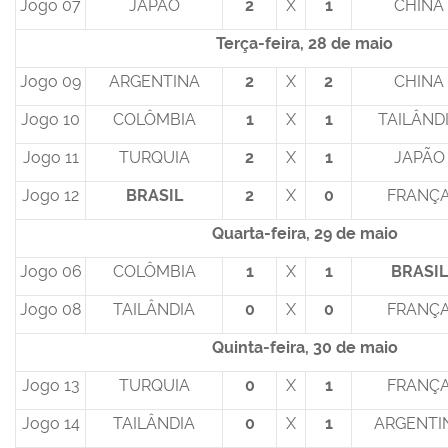
Jogo 07
JAPÃO
2
X
1
CHINA
Terça-feira, 28 de maio
Jogo 09
ARGENTINA
2
X
2
CHINA
Jogo 10
COLÔMBIA
1
X
1
TAILÂND
Jogo 11
TURQUIA
2
X
1
JAPÃO
Jogo 12
BRASIL
2
X
0
FRANÇ
Quarta-feira, 29 de maio
Jogo 06
COLÔMBIA
1
X
1
BRASIL
Jogo 08
TAILÂNDIA
0
X
0
FRANÇ
Quinta-feira, 30 de maio
Jogo 13
TURQUIA
0
X
1
FRANÇ
Jogo 14
TAILÂNDIA
0
X
1
ARGENTI