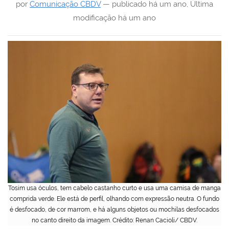
por
Comunicação CBDV
—
publicado
há um ano
,
Última
modificação
há um ano
Tosim usa óculos, tem cabelo castanho curto e usa uma camisa de manga
comprida verde. Ele está de perfil, olhando com expressão neutra. O fundo
é desfocado, de cor marrom, e há alguns objetos ou mochilas desfocados
no canto direito da imagem. Crédito: Renan Cacioli/ CBDV.