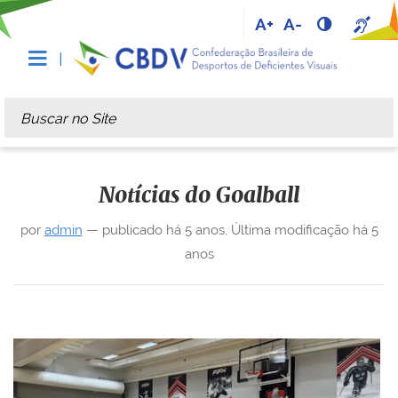
A+
A-
Busca
Busca Avançada…
Notícias do Goalball
por
admin
—
publicado
há 5 anos
,
Última modificação
há 5
anos