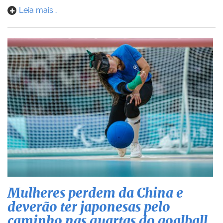
Leia mais…
Mulheres perdem da China e
deverão ter japonesas pelo
caminho nas quartas do goalball