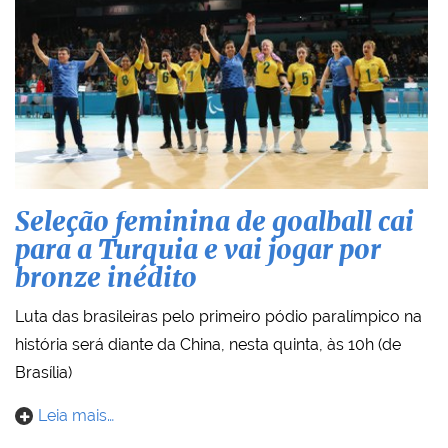
Seleção feminina de goalball cai
para a Turquia e vai jogar por
bronze inédito
Luta das brasileiras pelo primeiro pódio paralímpico na
história será diante da China, nesta quinta, às 10h (de
Brasília)
Leia mais…