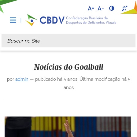
A+
A-
Busca
Busca Avançada…
Notícias do Goalball
por
admin
—
publicado
há 5 anos
,
Última modificação
há 5
anos