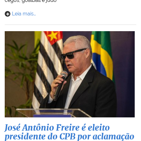
cegos, goalball e judô
Leia mais…
José Antônio Freire é eleito
presidente do CPB por aclamação