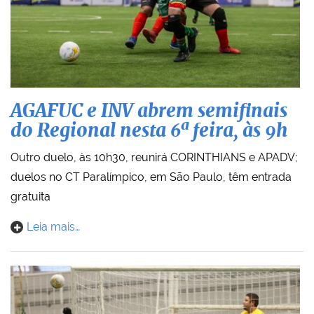
AGAFUC e INV abrem semifinais
do Regional nesta 6ª feira, às 9h
Outro duelo, às 10h30, reunirá CORINTHIANS e APADV;
duelos no CT Paralímpico, em São Paulo, têm entrada
gratuita
Leia mais…