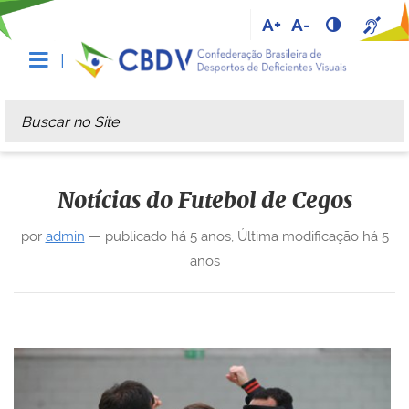
A+
A-
Busca
Busca Avançada…
Notícias do Futebol de Cegos
por
admin
—
publicado
há 5 anos
,
Última modificação
há 5
anos