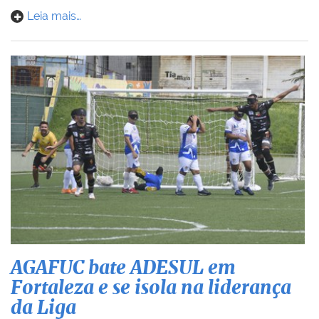
Leia mais…
AGAFUC bate ADESUL em
Fortaleza e se isola na liderança
da Liga